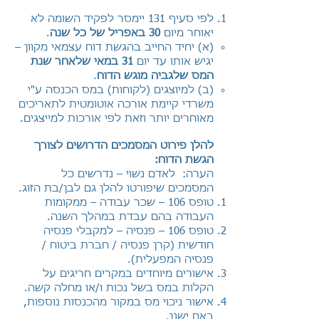
לפי סעיף 131 יימסר לפקיד השומה לא
יאוחר מיום
30 באפריל של כל שנה
.
(א) יחיד החייב בהגשת דוח עצמאי מקוון –
יגיש אותו עד יום
31 במאי שלאחר שנת
המס שלגביה מוגש הדוח
.
(ב) למיוצגים (לקוחות) במס הכנסה ע"י
משרדי קיימת אורכה אוטומטית לתאריכים
מאוחרים יותר וזאת לפי אורכות למייצגים.
להלן פירוט המסמכים הדרושים לצורך
הגשת הדוח:
הערה: לאדם נשוי – נדרשים כל
המסמכים שיפורטו להלן גם לבן/בת הזוג.
טופס 106 – שכר עבודה – ממקומות
העבודה בהם עבדת במהלך השנה.
טופס 106 – פנסיה – למקבלי פנסיה
חודשית (קרן פנסיה / חברת ביטוח /
פנסיה המפעלית).
א
ישורים מיוחדים במקרים חריגים על
הקלות במס בשל נכות ו/או מחלה קשה.
אישור ניכוי מס במקור מהכנסות נוספות,
באם ישנן.