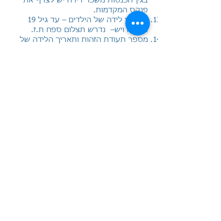
בגין הכנסות משכר דירה יש לצרף
את
פנקס המקדמות.
תאריכי לידה של הילדים – עד גיל 19
במידה ויש– נדרש תצלום ספח ת.ז.
מספר תעודת הזהות ותאריך הלידה של
בו/בת הזוג.
פרטי חשבון בנק מלאים – (מספר בנק,
סניף וחשבון) (למילוי בטופס למקרה של
החזר מס).
בצירוף צילום המחאה
מבוטלת.
הכנסות משכירות למגורים בחול.
הכנסות משכירות מנכסים עסקיים.
אישור סיום תואר/לימודיים אקדמאים למי
שסיים לימודים ב-3 שנים האחרונות.
למתגוררים בישובי ספר, אישור על מגורים
בשנת המס.
באם סיימת יחסי עבודה וקיבלת מענק
פרישה ו/או פיצויי פיטורין עדכן אותנו
בכך.
באם שילמת מזונות הבא פסק דין ואישור
תשלום בפועל.
באן הינך משפחה חד הורית, יש לצרף
הצהרה האם הנך מנהל משק בית עם אחר