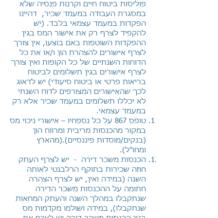
פוליסות ביטוח חיים וקרנות פנסיה שלא
במסגרת
העבודה במעמד שכיר, דהיינו
הפקדות במעמד עצמאי בלבד. (יש
להקפיד לצרף רק את אישור
המס בגין
ההפקדות השוטפות באם בוצעו, אין צורך
לצרף אישורים להצהרת הון ו/או את כל
הדוחות השנתיים של כל הקופות ואין צורך
לצרף אישורים בגין תשלומים לביטוח
בריאות פרטי
או ביטוח סיעודי) יש לדאוג
לכך שהאישורים המצורפים לדוח השנתי
לא יכללו תשלומים במעמד שכיר אלא רק
במעמד עצמאי.
טופס 867 על כל נספחיו – אישורי ניכוי מס
במקור מהכנסות מריבית ומרווח הון
(בנקים/
מוסדות פיננסיים).(מהארץ
ומחו"ל).
הכנסות משכר דירה - יש לצרף העתק
חוזה שכירות בתוקף הרלבנטי לאותה
השנה
(במידה ואין, יש לצרף הצהרה
חתומה על ההכנסות משכר הדירה
שנתקבלו במהלך השנה
והעתק המחאות
שנתקבלו), במידה ושולמו מקדמות מס