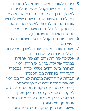
ביטוח לאומי – אישור שנתי על כספים
חייבים במס שנתקבלו מהמוסד לביטוח
לאומי, בדרך
כלל מדובר בדמי אבטלה או
דמי לידה. (אישור שנתי רשמי) שיש לדרוש
אותו מהמוסד לביטוח לאומי המפרט את
כל התקבולים לרבות הצגת ניכוי מס
הכנסה מאותם התשלומים).
חשבוניות מס וקבלות בגין תשלומים עבור
ייעוץ מס.
משכנתאות – אישור שנתי לצורך מס עבור
תשלום פרמיה לביטוח חיים.
אסמכתאות לתשלום הוצאות אחזקה
במוסד של ילד, בן זוג או הורה, ו/או
הצהרה בשל ילדים
נטולי יכולת. (בכפוף
להגדרות בפקודת מס הכנסה).
קבלות על תרומות מוכרות לצורך מס ו/או
הוצאות הנצחת זכרו של בן משפחה.
(בכפוף
להגדות בפקודת מס הכנסה). (יש
להקפיד לצרף רק קבלות בהן מצוין
במפורש כי הן מוכרות
לצורך מס). (מקור
או מסמך ממוחשב).
אישורי מס בגין הפקדות בקופות גמל,