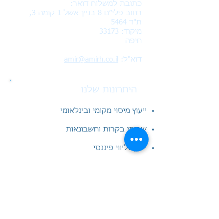
כתובת למשלוח דואר:
רחוב פלי״ם 8 בניין אשל 1 קומה 3,
ת"ד 5464
מיקוד: 33173
חיפה
דוא"ל:
amir@amirh.co.il
היתרונות שלנו
ייעוץ מיסוי מקומי ובינלאומי
שרותי בקרות וחשבונאות
ייעוץ וליווי פיננסי
חשבות שכר
החזרי מס לשכירים
ייעוץ בנושאים פנסיוניים
...קרא עוד