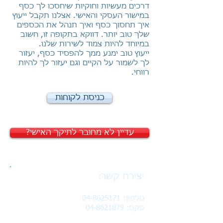
דרכים מעשיות וחוקיות שיחסכו לך כסף
במישור העסקי והאישי. אצלנו תקבל ייעוץ
איך תחסוך כסף ואיך תנהל את הכספים
שלך טוב יותר. דווקא בתקופה זו, חשוב
במיוחד להיות צמוד לשירות שלנו.
ייעוץ טוב ימנע ממך להפסיד כסף, יעזור
לך לשמור על הקיים וגם יעזור לך להיות
רווחי.
כניסת לקוחות
?עדיין לא מחובר לתיקך האישי
יצירת קשר:
טלפון:
04-8625171
פקס:
04-8621879